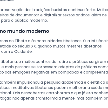
reservação das tradições budistas continua forte. Muito
ras de documentar e digitalizar textos antigos, além de
s para o público moderno.
a no mundo moderno
nas ao Tibete e às comunidades tibetanas. Sua influência
etade do século XX, quando muitos mestres tibetanos
 com o Ocidente.
 tibetana, e muitos centros de retiro e práticas surgiram
 que mais pessoas se tornassem adeptas de práticas com
ação das emoções negativas em compaixão e compreensã
 também impulsionou a pesquisa acadêmica e científica 
áticas meditativas tibetanas podem melhorar a saúde me
ocional. Tais descobertas corroboram o que já era conhec
meditação não apenas transforma a mente, mas também 