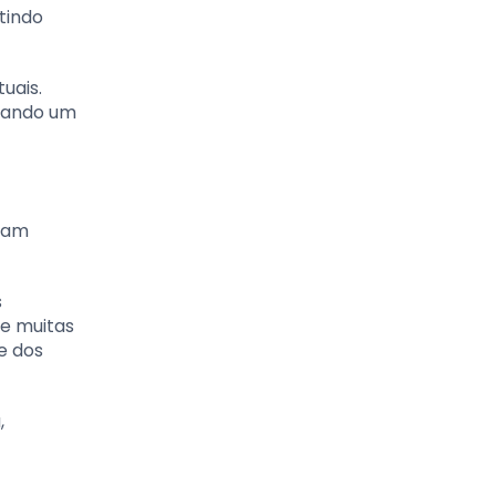
tindo
uais.
nhando um
ntam
s
ue muitas
e dos
,