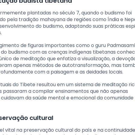
tação budista tibetana
firmemente plantadas no século 7, quando o budismo foi
iado pela tradição mahayana de regiões como Índia e Nepa
senvolvimento do budismo, adaptando suas práticas espir
.
surgimento de figuras importantes como o guru Padmasa
 do budismo com as crenças indígenas tibetanas conhec
único de meditação que enfatiza a visualização, a devoçã
não eram apenas métodos de autotransformação, mas ta
ofundamente com a paisagem e as deidades locais.
tuais do Tibete resultou em um sistema de meditação ric
ais passaram a compilar ensinamentos que não apenas
 cuidavam da saúde mental e emocional da comunidade
servação cultural
ital na preservação cultural do país e na continuidade