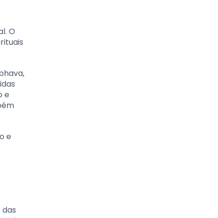
l. O
ituais
mbhava,
idas
o e
mbém
o e
 das