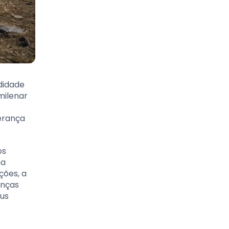
didade
milenar
erança
os
na
ções, a
anças
eus