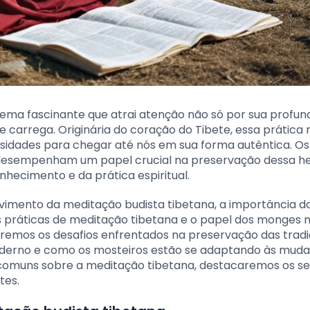
tema fascinante que atrai atenção não só por sua profun
e carrega. Originária do coração do Tibete, essa prática 
rsidades para chegar até nós em sua forma autêntica. Os
desempenham um papel crucial na preservação dessa h
hecimento e da prática espiritual.
vimento da meditação budista tibetana, a importância d
is práticas de meditação tibetana e o papel dos monges 
emos os desafios enfrentados na preservação das tradi
oderno e como os mosteiros estão se adaptando às mud
 comuns sobre a meditação tibetana, destacaremos os s
tes.