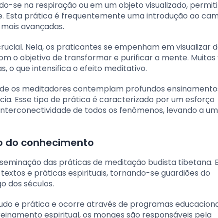
-se na respiração ou em um objeto visualizado, permit
eie. Esta prática é frequentemente uma introdução ao ca
 mais avançadas.
rucial. Nela, os praticantes se empenham em visualizar d
m o objetivo de transformar e purificar a mente. Muitas 
 o que intensifica o efeito meditativo.
 onde os meditadores contemplam profundos ensinamento
ência. Esse tipo de prática é caracterizado por um esforço
interconectividade de todos os fenômenos, levando a u
o do conhecimento
seminação das práticas de meditação budista tibetana. E
extos e práticas espirituais, tornando-se guardiões do
o dos séculos.
tudo e prática e ocorre através de programas educaciona
einamento espiritual, os monges são responsáveis pela