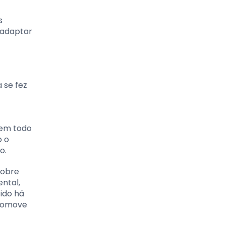
s
 adaptar
 se fez
 em todo
o o
o.
sobre
ntal,
ido há
promove