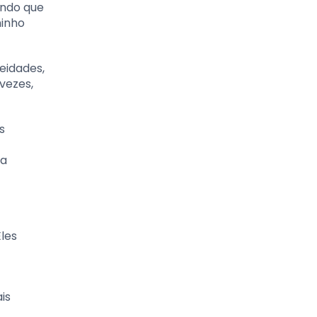
indo que
minho
eidades,
vezes,
s
ma
les
is