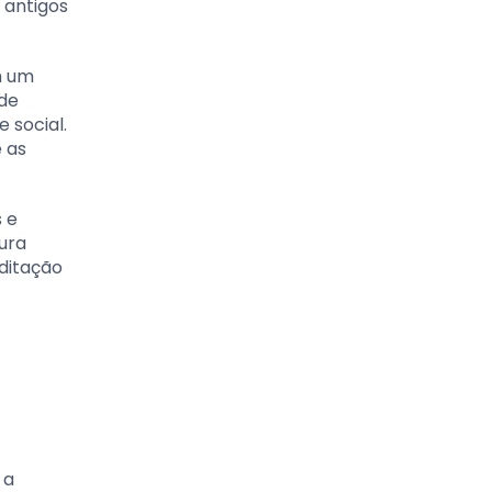
 antigos
m um
 de
 social.
 as
 e
tura
ditação
 a