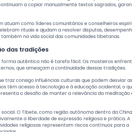
 continuam a copiar manualmente textos sagrados, garan
atuam como líderes comunitários e conselheiros espirit
celebram rituais e ajudam a resolver disputas, desempe
as também na vida social das comunidades tibetanas.
o das tradições
 forma autêntica não é tarefa fácil. Os mosteiros enfre
externos, que ameaçam a continuidade dessas tradições.
e traz consigo influências culturais que podem desviar a
tanos têm acesso à tecnologia e à educação ocidental, o q
 apresenta o desafio de manter a relevância da meditação 
e social. O Tibete, como região autônoma dentro da China
vamente a liberdade de expressão religiosa e prática. A
ividades religiosas representam riscos contínuos para a
ociadas.