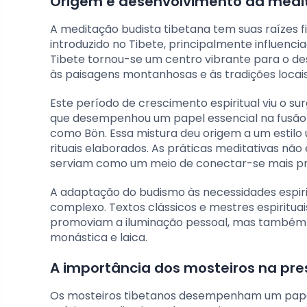
Origem e desenvolvimento da medi
A meditação budista tibetana tem suas raízes 
introduzido no Tibete, principalmente influenc
Tibete tornou-se um centro vibrante para o de
às paisagens montanhosas e às tradições locais
Este período de crescimento espiritual viu o 
que desempenhou um papel essencial na fusão
como Bön. Essa mistura deu origem a um estilo 
rituais elaborados. As práticas meditativas 
serviam como um meio de conectar-se mais pr
A adaptação do budismo às necessidades espiri
complexo. Textos clássicos e mestres espiritu
promoviam a iluminação pessoal, mas também
monástica e laica.
A importância dos mosteiros na pre
Os mosteiros tibetanos desempenham um papel v