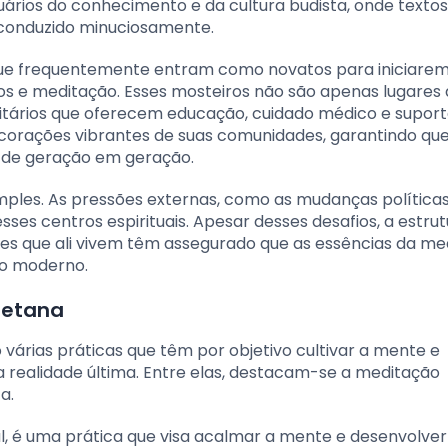
uários do conhecimento e da cultura budista, onde textos
 conduzido minuciosamente.
que frequentemente entram como novatos para iniciare
dos e meditação. Esses mosteiros não são apenas lugares
tários que oferecem educação, cuidado médico e suporte
corações vibrantes de suas comunidades, garantindo que
as de geração em geração.
mples. As pressões externas, como as mudanças políticas
ses centros espirituais. Apesar desses desafios, a estru
es que ali vivem têm assegurado que as essências da me
do moderno.
betana
árias práticas que têm por objetivo cultivar a mente e
realidade última. Entre elas, destacam-se a meditação
a.
, é uma prática que visa acalmar a mente e desenvolver