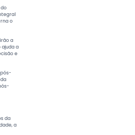
 do
ntegral
orna o
irão a
 ajuda a
cisão e
 pós-
 da
pós-
os da
idade, a