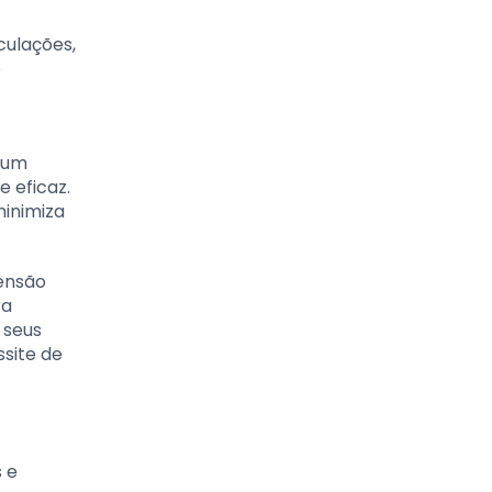
culações,
e
 um
e eficaz.
inimiza
tensão
ra
 seus
site de
s e