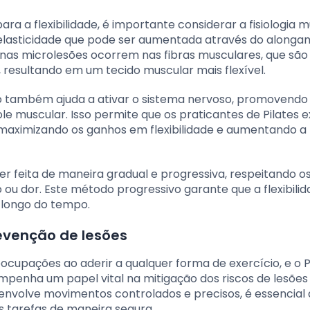
 a flexibilidade, é importante considerar a fisiologia m
 elasticidade que pode ser aumentada através do along
nas microlesões ocorrem nas fibras musculares, que são
resultando em um tecido muscular mais flexível.
to também ajuda a ativar o sistema nervoso, promovendo
e muscular. Isso permite que os praticantes de Pilates
aximizando os ganhos em flexibilidade e aumentando a
r feita de maneira gradual e progressiva, respeitando os
ou dor. Este método progressivo garante que a flexibilid
 longo do tempo.
evenção de lesões
ocupações ao aderir a qualquer forma de exercício, e o P
enha um papel vital na mitigação dos riscos de lesões
s envolve movimentos controlados e precisos, é essencial
 tarefas de maneira segura.