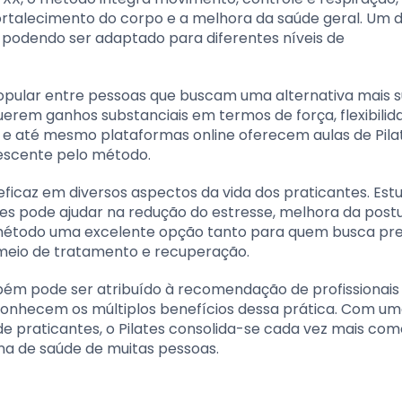
rtalecimento do corpo e a melhora da saúde geral. Um 
e, podendo ser adaptado para diferentes níveis de
popular entre pessoas que buscam uma alternativa mais 
uerem ganhos substanciais em termos de força, flexibilid
 e até mesmo plataformas online oferecem aulas de Pila
escente pelo método.
eficaz em diversos aspectos da vida dos praticantes. Es
lates pode ajudar na redução do estresse, melhora da post
o método uma excelente opção tanto para quem busca p
meio de tratamento e recuperação.
bém pode ser atribuído à recomendação de profissionais
conhecem os múltiplos benefícios dessa prática. Com u
 de praticantes, o Pilates consolida-se cada vez mais co
ina de saúde de muitas pessoas.