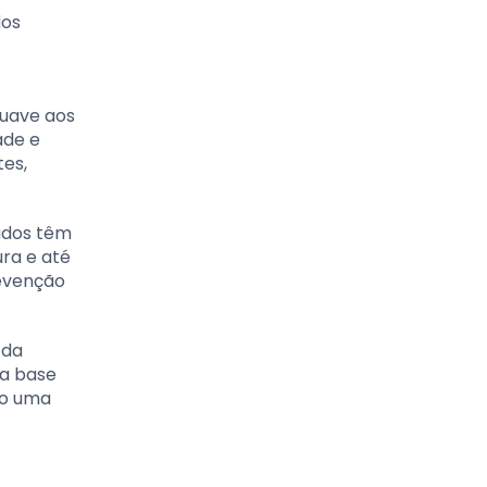
dos
suave aos
ade e
tes,
tudos têm
ura e até
revenção
 da
ma base
mo uma