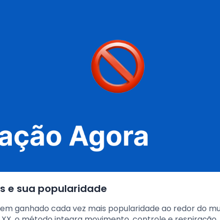
es e sua popularidade
ue tem ganhado cada vez mais popularidade ao redor do m
 XX, o método integra movimento, controle e respiração,