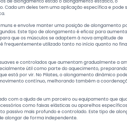
 tipos de alongamento estão o alongamento estático, o
. Cada um deles tem uma aplicação específica e pode 
ca.
comuns e envolve manter uma posição de alongamento p
gundos. Este tipo de alongamento é eficaz para aumenta
o para que os músculos se adaptem à nova amplitude de
 frequentemente utilizado tanto no início quanto no fina
suaves e controlados que aumentam gradualmente a am
ecialmente útil como parte do aquecimento, preparando
 que está por vir. No Pilates, o alongamento dinâmico pod
 e movimento contínuo, melhorando também a coordenaçã
izado com a ajuda de um parceiro ou equipamento que aju
acessórios como faixas elásticas ou aparelhos específic
to passivo mais profundo e controlado. Este tipo de al
s de alongar de forma independente.