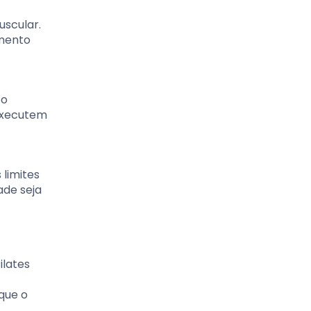
uscular.
amento
 o
 executem
 limites
ade seja
ilates
 que o