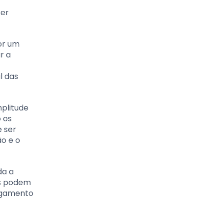
ser
or um
r a
l das
plitude
 os
e ser
o e o
da a
os podem
ongamento