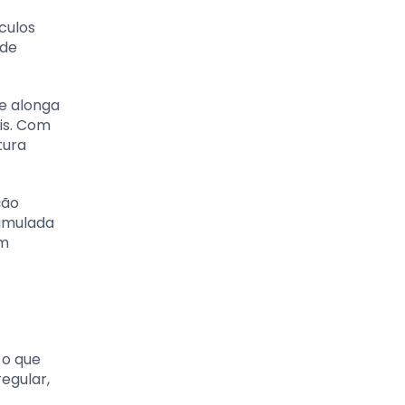
culos
 de
 e alonga
is. Com
tura
ção
umulada
um
 o que
egular,