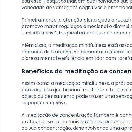
estresse. Pesquisas indicam que indivíduos q
variedade de vantagens cognitivas e emocionai
Primeiramente, a atenção plena ajuda a reduzir
promove maior regulação emocional e diminui a
a mindfulness é frequentemente usada como pa
Além disso, a meditação mindfulness está ass
memória de trabalho. Ao aumentar a conexão
clareza mental e eficiência em lidar com taref
Benefícios da meditação de concen
Assim como a meditação mindfulness, a prátic
para aqueles que buscam melhorar o foco e a 
objeto ou pensamento pode trazer uma sensaçã
dispersão cognitiva.
A meditação de concentração também é conhec
praticante se torna mais habilidoso em dirigir 
de sua concentração, desenvolvendo uma apreci