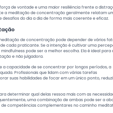
força de vontade e uma maior resiliência frente a distra
mente a meditação de concentração geralmente relatam u
desafios do dia a dia de forma mais coerente e eficaz.
itação
meditação de concentração pode depender de vários fat
ida de cada praticante. Se a intenção é cultivar uma perce
mindfulness pode ser a melhor escolha. Ela é ideal para
tação e não julgadora.
o e a capacidade de se concentrar por longos períodos, a
ada. Profissionais que lidam com várias tarefas
rar suas habilidades de focar em um único ponto, reduz
ara determinar qual delas ressoa mais com as necessida
requentemente, uma combinação de ambas pode ser a a
to de competências complementares no caminho meditat