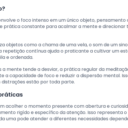
o?
envolve o foco intenso em um único objeto, pensamento 
a e prática constante para acalmar a mente e direcionar 
iza objetos como a chama de uma vela, o som de um sino
epetição contínua ajuda o praticante a cultivar um es
la e ordenada.
s a mente tende a desviar, a prática regular da meditaçã
 a capacidade de foco e reduzir a dispersão mental. Iss
istrações estão por toda parte.
práticas
em acolher o momento presente com abertura e curiosid
ento rigído e específico da atenção. Isso representa o
cada uma pode atender a diferentes necessidades depen