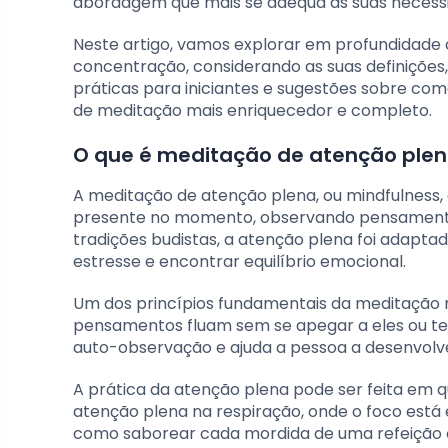
abordagem que mais se adequa às suas necessi
Neste artigo, vamos explorar em profundidade 
concentração, considerando as suas definições
práticas para iniciantes e sugestões sobre c
de meditação mais enriquecedor e completo.
O que é meditação de atenção ple
A meditação de atenção plena, ou mindfulness
presente no momento, observando pensamentos
tradições budistas, a atenção plena foi adapta
estresse e encontrar equilíbrio emocional.
Um dos princípios fundamentais da meditação min
pensamentos fluam sem se apegar a eles ou ten
auto-observação e ajuda a pessoa a desenvolv
A prática da atenção plena pode ser feita em q
atenção plena na respiração, onde o foco está 
como saborear cada mordida de uma refeição o