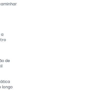
 caminhar
 a
ctro
ão de
il
rática
o longo