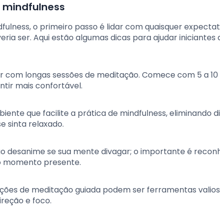
 mindfulness
lness, o primeiro passo é lidar com quaisquer expectat
ia ser. Aqui estão algumas dicas para ajudar iniciantes 
ar com longas sessões de meditação. Comece com 5 a 10
tir mais confortável.
biente que facilite a prática de mindfulness, eliminando d
e sinta relaxado.
Não desanime se sua mente divagar; o importante é recon
ao momento presente.
vações de meditação guiada podem ser ferramentas valio
reção e foco.