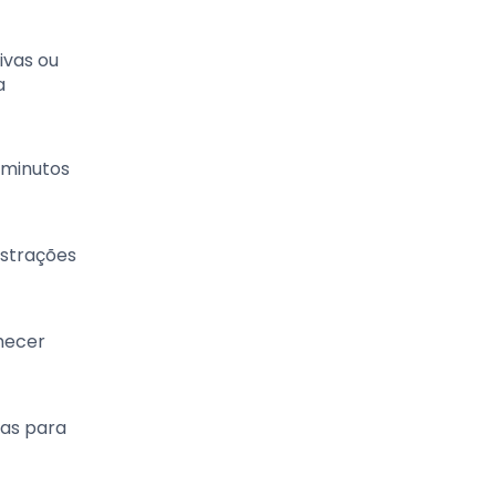
ivas ou
a
 minutos
istrações
hecer
sas para