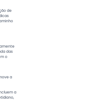
ção de
dicas
caminho
etamente
ada das
om o
omove a
incluem a
tidiano,