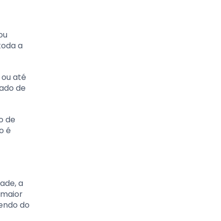
ou
toda a
 ou até
tado de
o de
o é
ade, a
 maior
dendo do