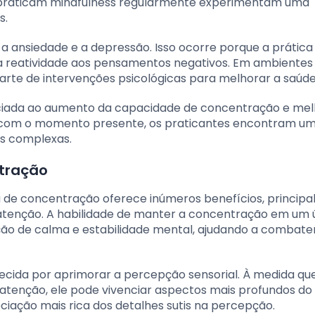
ue praticam mindfulness regularmente experimentam uma
s.
 a ansiedade e a depressão. Isso ocorre porque a prática
 reatividade aos pensamentos negativos. Em ambientes c
rte de intervenções psicológicas para melhorar a saúde
ociada ao aumento da capacidade de concentração e mel
 com o momento presente, os praticantes encontram u
as complexas.
tração
a de concentração oferece inúmeros benefícios, princip
atenção. A habilidade de manter a concentração em um 
o de calma e estabilidade mental, ajudando a combate
ida por aprimorar a percepção sensorial. À medida qu
a atenção, ele pode vivenciar aspectos mais profundos do
ação mais rica dos detalhes sutis na percepção.