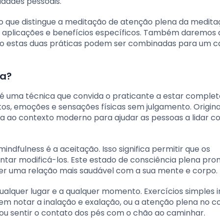
dades pessoais.
o que distingue a meditação de atenção plena da medita
, aplicações e benefícios específicos. Também daremos 
omo estas duas práticas podem ser combinadas para um 
na?
, é uma técnica que convida o praticante a estar compl
, emoções e sensações físicas sem julgamento. Origin
da ao contexto moderno para ajudar as pessoas a lidar c
dfulness é a aceitação. Isso significa permitir que os
tar modificá-los. Este estado de consciência plena pr
er uma relação mais saudável com a sua mente e corpo.
ualquer lugar e a qualquer momento. Exercícios simples 
em notar a inalação e exalação, ou a atenção plena no co
u sentir o contato dos pés com o chão ao caminhar.