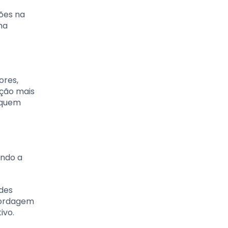
ções na
ma
ores,
pção mais
 quem
indo a
des
bordagem
ivo.