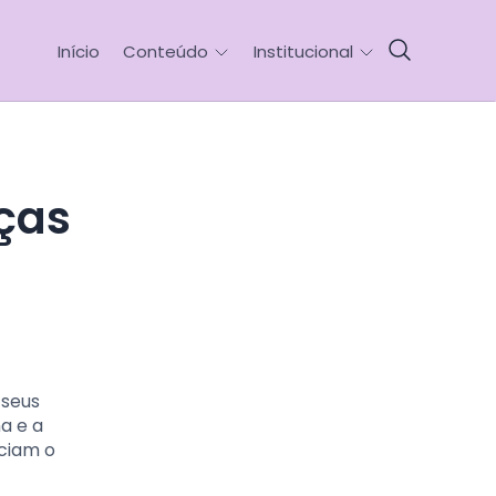
Início
Conteúdo
Institucional
 seus
a e a
iciam o