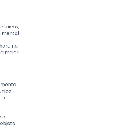
línicos,
 mental.
hora na
ma maior
almente
único
r a
e o
 objeto