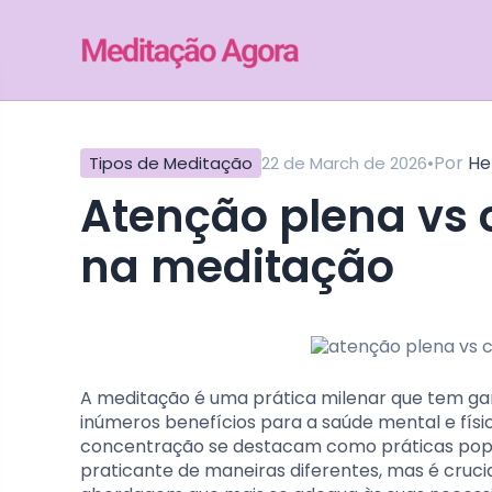
•
Por
He
Tipos de Meditação
22 de March de 2026
atenção plena vs concentração: diferenças
na meditação
A meditação é uma prática milenar que tem gan
inúmeros benefícios para a saúde mental e físi
concentração se destacam como práticas popula
praticante de maneiras diferentes, mas é cruci