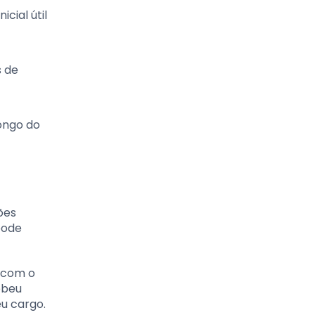
cial útil
s de
longo do
ões
pode
 com o
ebeu
u cargo.