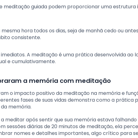
 de meditação guiada podem proporcionar uma estrutura ini
a mesma hora todos os dias, seja de manhã cedo ou ante
bito consistente.
s imediatos. A meditação é uma prática desenvolvida ao 
ual e cumulativamente.
horaram a memória com meditação
tram o impacto positivo da meditação na memória e funç
iferentes fases de suas vidas demonstra como a prática 
o da memória.
 a meditar após sentir que sua memória estava falhando
m sessões diárias de 20 minutos de meditação, ela perc
rar nomes e detalhes importantes, algo crítico para se