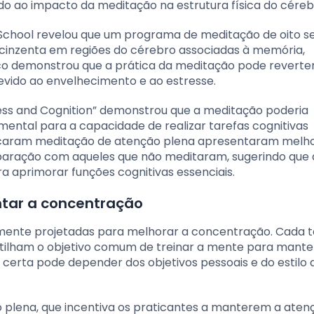
ido ao impacto da meditação na estrutura física do céreb
 School revelou que um programa de meditação de oito 
cinzenta em regiões do cérebro associadas à memória,
ico demonstrou que a prática da meditação pode reverte
vido ao envelhecimento e ao estresse.
ess and Cognition” demonstrou que a meditação poderia
ental para a capacidade de realizar tarefas cognitivas
aticaram meditação de atenção plena apresentaram melho
paração com aqueles que não meditaram, sugerindo que 
 aprimorar funções cognitivas essenciais.
tar a concentração
amente projetadas para melhorar a concentração. Cada 
lham o objetivo comum de treinar a mente para manter
 certa pode depender dos objetivos pessoais e do estilo 
 plena, que incentiva os praticantes a manterem a aten