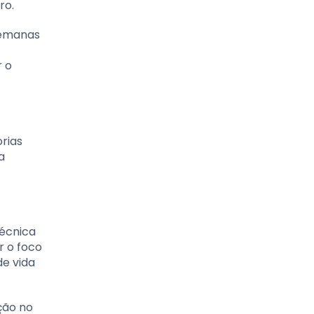
ro.
semanas
r o
rias
a
técnica
 o foco
de vida
ção no