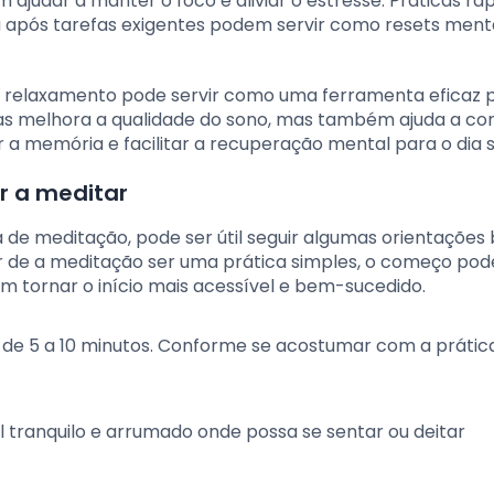
ajudar a manter o foco e aliviar o estresse. Práticas rá
u após tarefas exigentes podem servir como resets menta
o relaxamento pode servir como uma ferramenta eficaz 
as melhora a qualidade do sono, mas também ajuda a con
 a memória e facilitar a recuperação mental para o dia s
r a meditar
de meditação, pode ser útil seguir algumas orientações 
ar de a meditação ser uma prática simples, o começo pod
m tornar o início mais acessível e bem-sucedido.
s de 5 a 10 minutos. Conforme se acostumar com a prática
al tranquilo e arrumado onde possa se sentar ou deitar