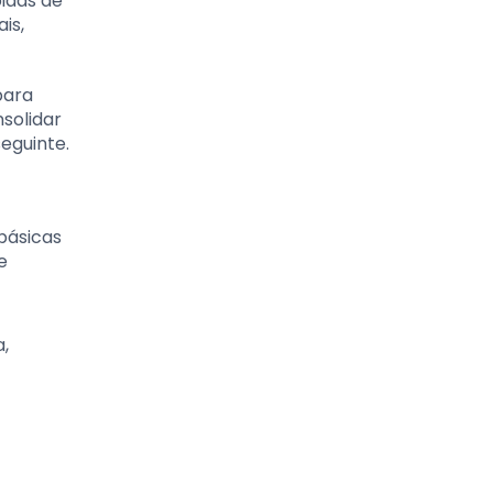
pidas de
is,
para
solidar
eguinte.
básicas
e
,