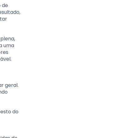
o de
sultado,
tar
 plena,
 a uma
ores
ável.
r geral.
ando
resto do