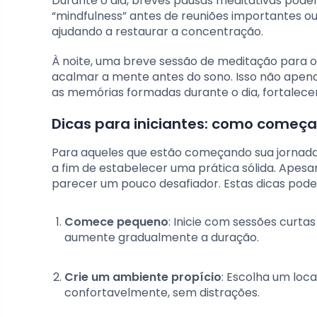
Durante o dia, breves pausas meditativas podem 
“mindfulness” antes de reuniões importantes o
ajudando a restaurar a concentração.
À noite, uma breve sessão de meditação para 
acalmar a mente antes do sono. Isso não apen
as memórias formadas durante o dia, fortalecer
Dicas para iniciantes: como começa
Para aqueles que estão começando sua jornada 
a fim de estabelecer uma prática sólida. Apes
parecer um pouco desafiador. Estas dicas pode
Comece pequeno
: Inicie com sessões curta
aumente gradualmente a duração.
Crie um ambiente propício
: Escolha um loc
confortavelmente, sem distrações.