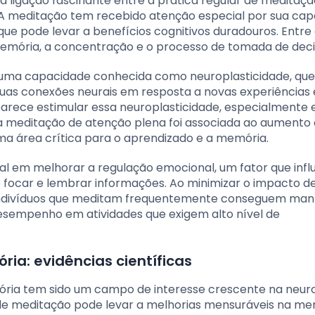
 ligação fascinante entre a prática regular de meditaçã
s. A meditação tem recebido atenção especial por sua ca
 que pode levar a benefícios cognitivos duradouros. Entre
memória, a concentração e o processo de tomada de deci
 uma capacidade conhecida como neuroplasticidade, que
suas conexões neurais em resposta a novas experiências 
parece estimular essa neuroplasticidade, especialmente
a meditação de atenção plena foi associada ao aumento
a área crítica para o aprendizado e a memória.
l em melhorar a regulação emocional, um fator que infl
 focar e lembrar informações. Ao minimizar o impacto d
os indivíduos que meditam frequentemente conseguem man
sempenho em atividades que exigem alto nível de
a: evidências científicas
ória tem sido um campo de interesse crescente na neuro
 de meditação pode levar a melhorias mensuráveis na me