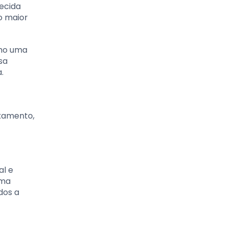
ecida
o maior
omo uma
sa
.
axamento,
al e
uma
dos a