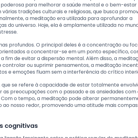
poderosa para melhorar a saúde mental e o bem-estar g
várias tradições culturais e religiosas, que busca promo
nalmente, a meditação era utilizada para aprofundar a
as do universo. Hoje, ela é amplamente utilizada no mun
tresse.
as profundos. O principal deles é a concentração ou foc
ão orientados a concentrar-se em um ponto específico, c
a fim de evitar a dispersão mental. Além disso, a medita
e controlar ou suprimir pensamentos, a meditação incent
s e emoções fluam sem a interferência do crítico interi
, que se refere à capacidade de estar totalmente envolv
ar as preocupações com o passado e as ansiedades com o
. Com o tempo, a meditação pode alterar permanentem
ao nosso redor, promovendo uma atitude mais compass
s cognitivas