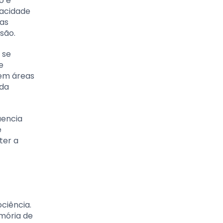
o e
pacidade
 as
são.
 se
e
 em áreas
 da
uencia
e
ter a
ciência.
mória de