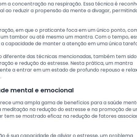
 a concentração na respiração. Essa técnica é reconh
l ao reduzir a propensão da mente a divagar, permitind
tração, em que o praticante foca em um único ponto, c
de um tambor ou até mesmo um mantra. Com o tempo, es
a a capacidade de manter a atenção em uma única tarefa
 diferente das técnicas mencionadas, também tem sido
tração e redução do estresse. Nesta prática, um mantra
 mente a entrar em um estado de profundo repouso e rel
.
úde mental e emocional
ferece uma ampla gama de benefícios para a saúde ment
da meditação na redução do estresse e na promoção de 
ar tem se mostrado eficaz na redução de fatores associa
o é sua capacidade de aliviar o estresse, um problema