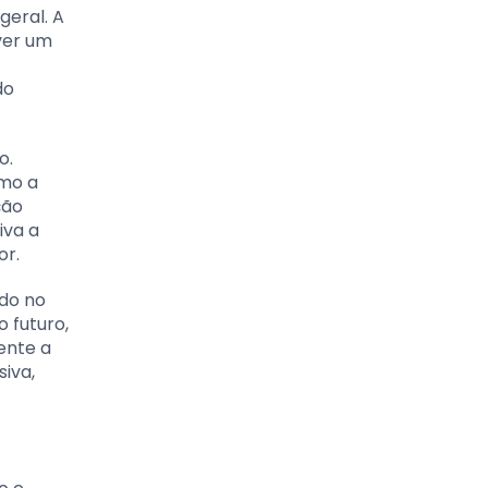
eral. A
ver um
do
o.
omo a
ção
iva a
or.
ido no
 futuro,
ente a
iva,