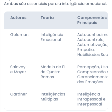
Ambas são essenciais para a inteligência emocional.
Autores
Teoria
Componentes
Principais
Goleman
Inteligência
Autoconheciment
Emocional
Autocontrole,
Automotivação,
Empatia,
Habilidades Socia
Salovey
Modelo de EI
Percepção, Uso,
e Mayer
de Quatro
Compreensão e
Ramos
Gerenciamento
das Emoções
Gardner
Inteligências
Inteligência
Múltiplas
Intrapessoal e
Interpessoal