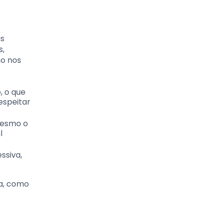
as
s,
mo nos
, o que
espeitar
mesmo o
l
ssiva,
na, como