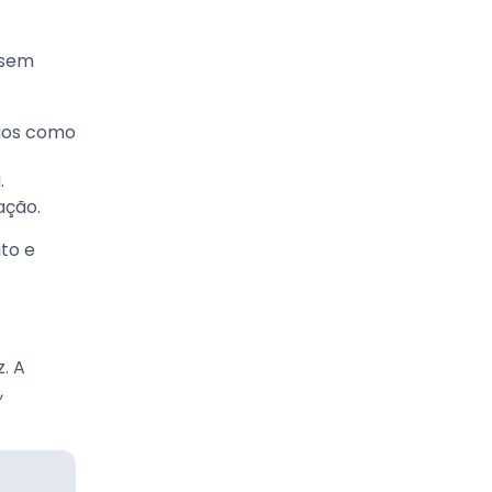
 sem
ios como
.
ação.
to e
. A
,