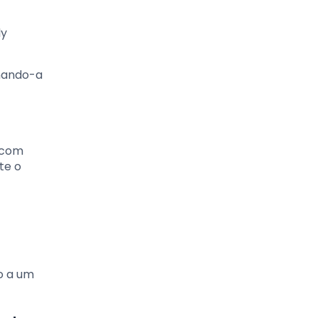
ly
rnando-a
s com
te o
o a um