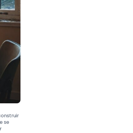
onstruir
e se
r