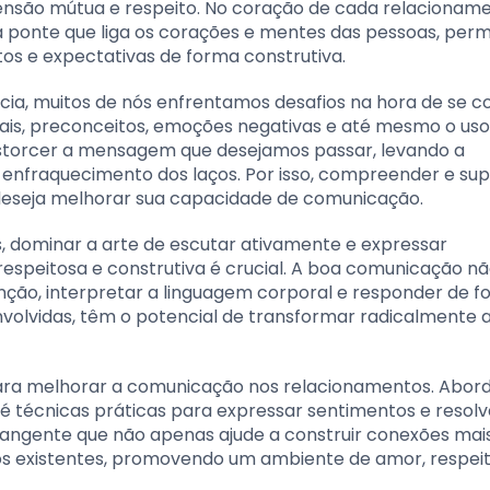
nsão mútua e respeito. No coração de cada relacionam
 ponte que liga os corações e mentes das pessoas, perm
os e expectativas de forma construtiva.
ncia, muitos de nós enfrentamos desafios na hora de se 
rais, preconceitos, emoções negativas e até mesmo o uso
storcer a mensagem que desejamos passar, levando a
nfraquecimento dos laços. Por isso, compreender e su
 deseja melhorar sua capacidade de comunicação.
, dominar a arte de escutar ativamente e expressar
speitosa e construtiva é crucial. A boa comunicação nã
tenção, interpretar a linguagem corporal e responder de 
volvidas, têm o potencial de transformar radicalmente 
s para melhorar a comunicação nos relacionamentos. Abo
 técnicas práticas para expressar sentimentos e resolv
brangente que não apenas ajude a construir conexões mais
os existentes, promovendo um ambiente de amor, respeit