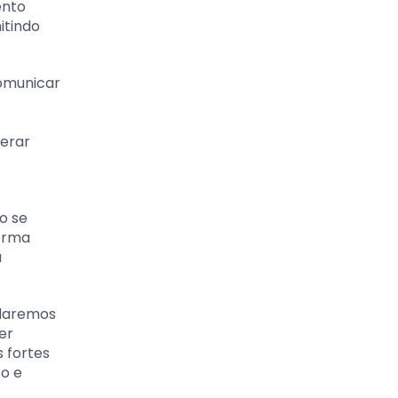
ento
itindo
comunicar
perar
o se
forma
a
rdaremos
er
 fortes
o e