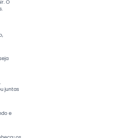
r. O
s.
o,
seja
.
u juntas
ndo e
onheça-os