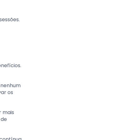
sessões.
nefícios.
r nenhum
var os
r mais
 de
 contínua