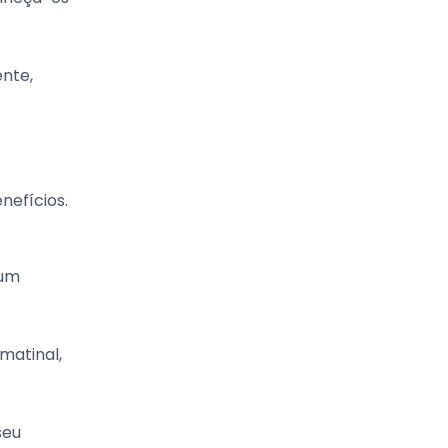
ente,
nefícios.
 um
matinal,
seu