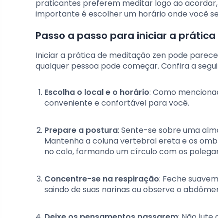
praticantes preferem meditar logo ao acordar, 
importante é escolher um horário onde você se
Passo a passo para iniciar a prátic
Iniciar a prática de meditação zen pode parec
qualquer pessoa pode começar. Confira a seguir 
Escolha o local e o horário
: Como mencionado
conveniente e confortável para você.
Prepare a postura
: Sente-se sobre uma alm
Mantenha a coluna vertebral ereta e os omb
no colo, formando um círculo com os polegar
Concentre-se na respiração
: Feche suaveme
saindo de suas narinas ou observe o abdôme
Deixe os pensamentos passarem
: Não lut