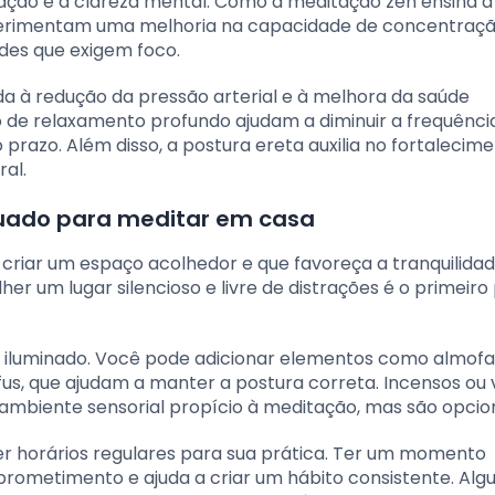
ção e a clareza mental. Como a meditação zen ensina 
perimentam uma melhoria na capacidade de concentração
des que exigem foco.
da à redução da pressão arterial e à melhora da saúde
o de relaxamento profundo ajudam a diminuir a frequênci
 prazo. Além disso, a postura ereta auxilia no fortalecim
al.
ado para meditar em casa
 criar um espaço acolhedor e que favoreça a tranquilidad
er um lugar silencioso e livre de distrações é o primeiro
em iluminado. Você pode adicionar elementos como almof
, que ajudam a manter a postura correta. Incensos ou 
ambiente sensorial propício à meditação, mas são opcion
er horários regulares para sua prática. Ter um momento
rometimento e ajuda a criar um hábito consistente. Alg