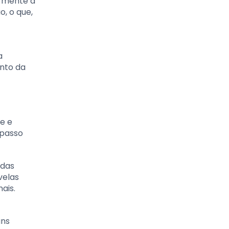
a mente a
, o que,
a
ento da
e e
 passo
adas
velas
ais.
uns