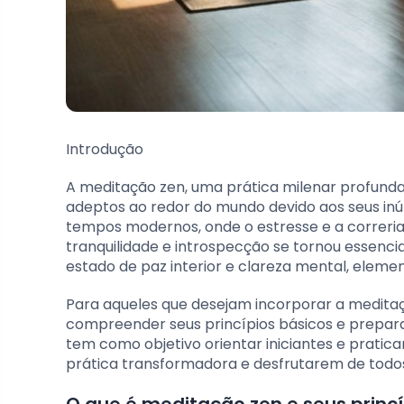
Introdução
A meditação zen, uma prática milenar profunda
adeptos ao redor do mundo devido aos seus in
tempos modernos, onde o estresse e a correri
tranquilidade e introspecção se tornou essenci
estado de paz interior e clareza mental, elemen
Para aqueles que desejam incorporar a meditaçã
compreender seus princípios básicos e prepara
tem como objetivo orientar iniciantes e prati
prática transformadora e desfrutarem de todos
O que é meditação zen e seus princí