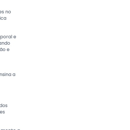
es no
ica
poral e
sando
ção e
nsina a
 dos
tes