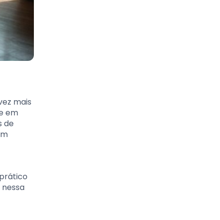
vez mais
te em
s de
um
prático
e nessa