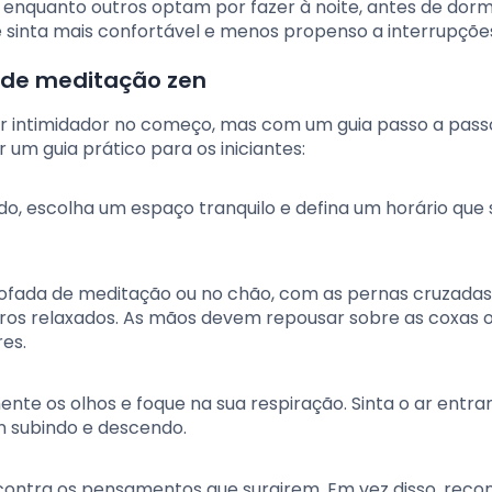
enquanto outros optam por fazer à noite, antes de dormi
 sinta mais confortável e menos propenso a interrupçõe
a de meditação zen
er intimidador no começo, mas com um guia passo a pass
um guia prático para os iniciantes:
, escolha um espaço tranquilo e defina um horário que 
ofada de meditação ou no chão, com as pernas cruzadas
ros relaxados. As mãos devem repousar sobre as coxas o
es.
nte os olhos e foque na sua respiração. Sinta o ar entra
n subindo e descendo.
e contra os pensamentos que surgirem. Em vez disso, rec