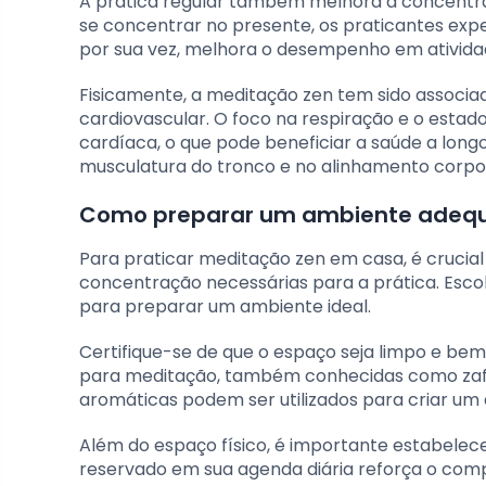
A prática regular também melhora a concentra
se concentrar no presente, os praticantes ex
por sua vez, melhora o desempenho em ativida
Fisicamente, a meditação zen tem sido associa
cardiovascular. O foco na respiração e o estad
cardíaca, o que pode beneficiar a saúde a longo
musculatura do tronco e no alinhamento corpor
Como preparar um ambiente adequ
Para praticar meditação zen em casa, é crucial
concentração necessárias para a prática. Escolh
para preparar um ambiente ideal.
Certifique-se de que o espaço seja limpo e b
para meditação, também conhecidas como zafus
aromáticas podem ser utilizados para criar um 
Além do espaço físico, é importante estabelec
reservado em sua agenda diária reforça o comp