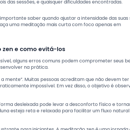
is das sessões, e quaisquer dificuldades encontradas.
É importante saber quando ajustar a intensidade das suas 
l, faça uma meditação mais curta com foco apenas em
 zen e como evitá-los
sível, alguns erros comuns podem comprometer seus be
esenvolver na prática.
r a mente”. Muitas pessoas acreditam que não devem te
aticamente impossível. Em vez disso, o objetivo é obser
forma desleixada pode levar a desconforto físico e torna
una esteja reta e relaxada para facilitar um fluxo natural
rustrante para iniciantes. A meditação zen é uma jornada