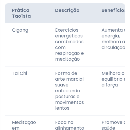
Prática
Descrição
Benefícios
Taoísta
Qigong
Exercícios
Aumenta a
energéticos
energia,
combinados
melhora a
com
circulação
respiração e
meditação
Tai Chi
Forma de
Melhora o
arte marcial
equilíbrio e
suave
a força
enfocando
posturas e
movimentos
lentos
Meditação
Foca no
Promove a
em
alinhamento
saúde