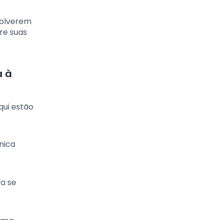
volverem
re suas
a à
qui estão
nica
 a se