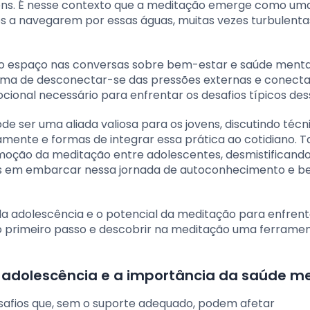
vens. É nesse contexto que a meditação emerge como um
s a navegarem por essas águas, muitas vezes turbulent
o espaço nas conversas sobre bem-estar e saúde menta
orma de desconectar-se das pressões externas e conect
onal necessário para enfrentar os desafios típicos dess
 ser uma aliada valiosa para os jovens, discutindo técn
amente e formas de integrar essa prática ao cotidiano.
moção da meditação entre adolescentes, desmistificando
os em embarcar nessa jornada de autoconhecimento e 
adolescência e o potencial da meditação para enfrent
 o primeiro passo e descobrir na meditação uma ferrame
 adolescência e a importância da saúde m
safios que, sem o suporte adequado, podem afetar