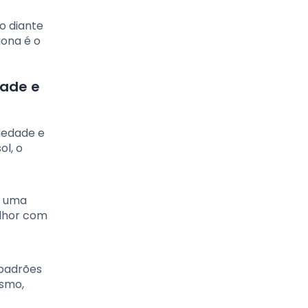
o diante
iona é o
dade e
iedade e
ol, o
o uma
elhor com
 padrões
esmo,