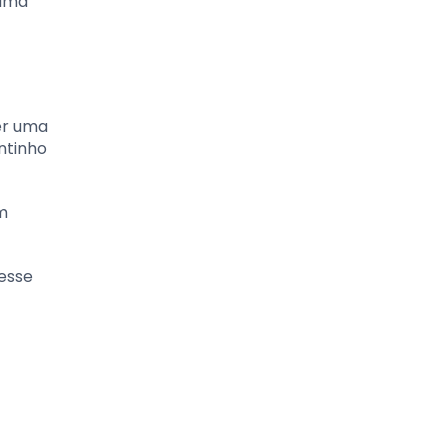
 uma
er uma
ntinho
m
nesse