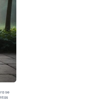
ra se
antas