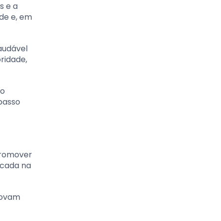
s e a
de e, em
audável
ridade,
do
 passo
promover
ocada na
provam