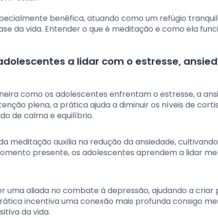
pecialmente benéfica, atuando como um refúgio tranquil
ase da vida. Entender o que é meditação e como ela func
olescentes a lidar com o estresse, ansie
eira como os adolescentes enfrentam o estresse, a ans
ção plena, a prática ajuda a diminuir os níveis de cortis
o de calma e equilíbrio.
r da meditação auxilia na redução da ansiedade, cultivand
momento presente, os adolescentes aprendem a lidar m
er uma aliada no combate à depressão, ajudando a criar
 prática incentiva uma conexão mais profunda consigo m
tiva da vida.