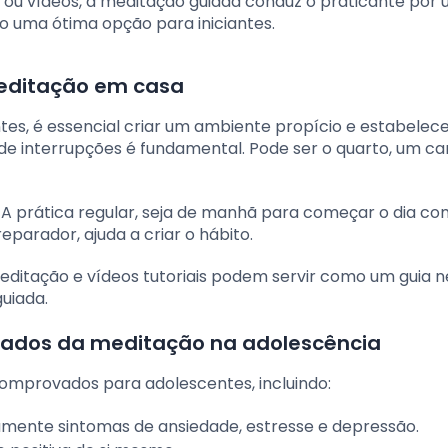
s ou vídeos, a meditação guiada conduz o praticante por
o uma ótima opção para iniciantes.
meditação em casa
tes, é essencial criar um ambiente propício e estabelec
e de interrupções é fundamental. Pode ser o quarto, um ca
A prática regular, seja de manhã para começar o dia co
parador, ajuda a criar o hábito.
editação e vídeos tutoriais podem servir como um guia 
guiada.
vados da meditação na adolescência
omprovados para adolescentes, incluindo:
ivamente sintomas de ansiedade, estresse e depressão.