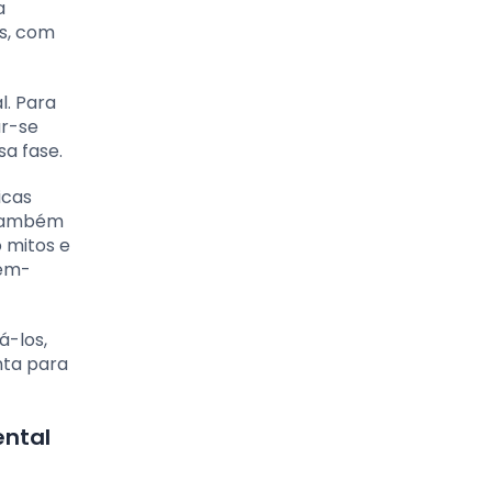
a
as, com
l. Para
ar-se
a fase.
icas
 Também
 mitos e
bem-
á-los,
nta para
ental