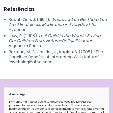
Referências
Kabat-Zinn, J. (1994).
Wherever You Go, There You
Are: Mindfulness Meditation in Everyday Life
.
Hyperion.
Louv, R. (2008).
Last Child in the Woods: Saving
Our Children From Nature-Deficit Disorder
.
Algonquin Books.
Berman, M. G., Jonides, J., Kaplan, S. (2008). “The
Cognitive Benefits of Interacting With Nature”.
Psychological Science.
Aviso Legal
Em nenhuma hipótese solicitaremos que você realize qualquer
pagamento para acessar produtos ou ofertas. Caso isso ocorra,
pedimos que entre em contato conosco imediatamente. É fundamental
que você leia com atenção os termos e condições do serviço com o qual