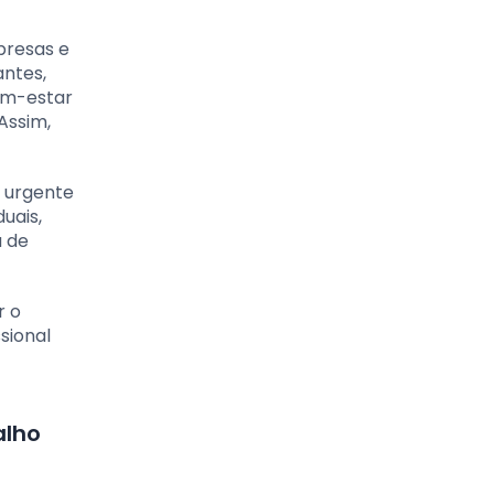
presas e
antes,
bem-estar
Assim,
 urgente
uais,
a de
r o
sional
alho