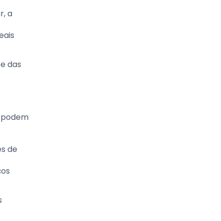
r, a
eais
te das
s podem
es de
ços
s