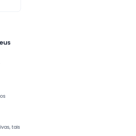
seus
o
dos
vas, tais