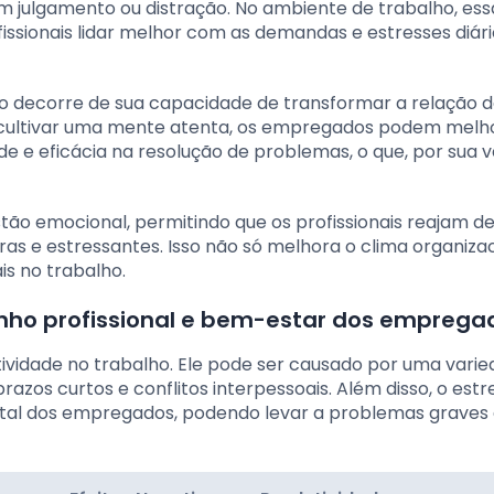
 julgamento ou distração. No ambiente de trabalho, ess
issionais lidar melhor com as demandas e estresses diári
lho decorre de sua capacidade de transformar a relação 
o cultivar uma mente atenta, os empregados podem melh
de e eficácia na resolução de problemas, o que, por sua v
stão emocional, permitindo que os profissionais reajam d
as e estressantes. Isso não só melhora o clima organizac
s no trabalho.
nho profissional e bem-estar dos emprega
tividade no trabalho. Ele pode ser causado por uma vari
prazos curtos e conflitos interpessoais. Além disso, o estr
ental dos empregados, podendo levar a problemas graves