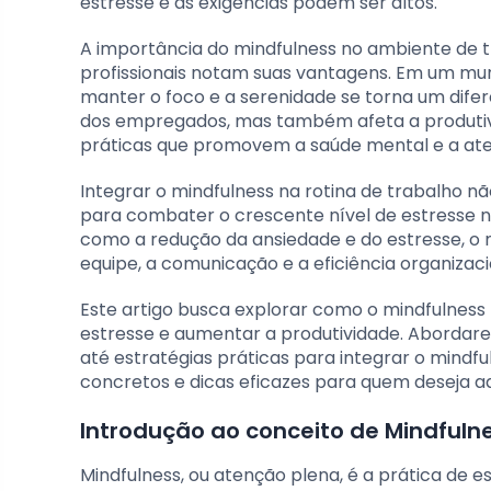
estresse e as exigências podem ser altos.
A importância do mindfulness no ambiente de
profissionais notam suas vantagens. Em um mun
manter o foco e a serenidade se torna um dife
dos empregados, mas também afeta a produtivid
práticas que promovem a saúde mental e a ate
Integrar o mindfulness na rotina de trabalho
para combater o crescente nível de estresse no
como a redução da ansiedade e do estresse, o 
equipe, a comunicação e a eficiência organizaci
Este artigo busca explorar como o mindfulness
estresse e aumentar a produtividade. Abordar
até estratégias práticas para integrar o mindf
concretos e dicas eficazes para quem deseja ad
Introdução ao conceito de Mindfuln
Mindfulness, ou atenção plena, é a prática d