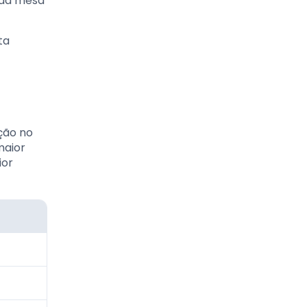
 da mesa
ta
ção no
maior
ior