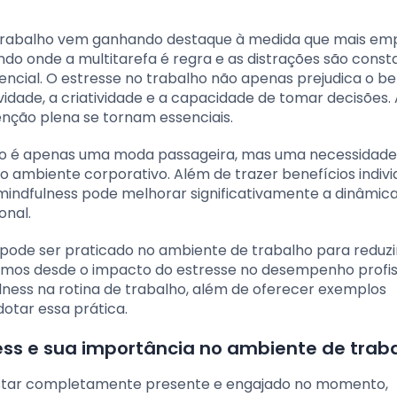
 trabalho vem ganhando destaque à medida que mais em
do onde a multitarefa é regra e as distrações são const
rencial. O estresse no trabalho não apenas prejudica o 
ade, a criatividade e a capacidade de tomar decisões. 
nção plena se tornam essenciais.
 não é apenas uma moda passageira, mas uma necessidade
 ambiente corporativo. Além de trazer benefícios individ
mindfulness pode melhorar significativamente a dinâmic
onal.
 pode ser praticado no ambiente de trabalho para reduzi
emos desde o impacto do estresse no desempenho profis
ulness na rotina de trabalho, além de oferecer exemplos
otar essa prática.
ess e sua importância no ambiente de trab
e estar completamente presente e engajado no momento,