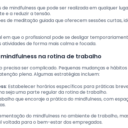
s de mindfulness que pode ser realizada em qualquer luga
e e a reduzir a tensão.
ções de meditação guiada que oferecem sessões curtas, id
l em que o profissional pode se desligar temporariamen
s atividades de forma mais calma e focada.
o mindfulness na rotina de trabalho
não precisa ser complicado. Pequenas mudanças e hábito
atenção plena. Algumas estratégias incluem:
ess
: Estabelecer horários específicos para práticas brev
a seja uma parte regular da rotina de trabalho.
rabalho que encoraje a prática do mindfulness, com espa
as.
plementação do mindfulness no ambiente de trabalho, ma
 voltada para o bem-estar dos empregados.