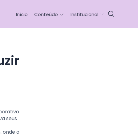
Início
Conteúdo
Institucional
porativo
va seus
, onde o