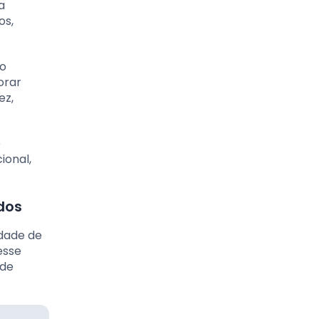
a
os,
do
orar
ez,
e
ional,
dos
edade de
esse
 de