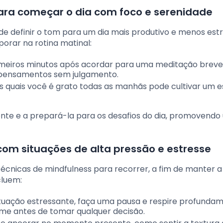
para começar o dia com foco e serenidade
e definir o tom para um dia mais produtivo e menos est
porar na rotina matinal:
rimeiros minutos após acordar para uma meditação breve
 pensamentos sem julgamento.
las quais você é grato todas as manhãs pode cultivar um 
ente e a prepará-la para os desafios do dia, promovendo
com situações de alta pressão e estresse
técnicas de mindfulness para recorrer, a fim de manter 
cluem:
situação estressante, faça uma pausa e respire profunda
lme antes de tomar qualquer decisão.