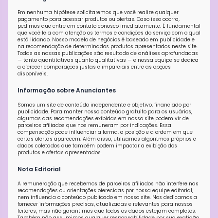
Em nenhuma hipótese solicitaremos que você realize qualquer
pagamento para acessar produtos ou ofertas. Caso isso ocorra,
pedimos que entre em contato conosco imediatamente. É fundamental
que você leia com atenção os termos e condições do serviço com o qual
está lidando. Nosso modelo de negócios é baseado em publicidade e
na recomendação de determinados produtos apresentados neste site.
Todas as nossas publicações são resultado de análises aprofundadas
— tanto quantitativas quanto qualitativas — e nossa equipe se dedica
a oferecer comparações justas e imparciais entre as opções
disponíveis.
Informação sobre Anunciantes
Somos um site de conteúdo independente e objetivo, financiado por
publicidade. Para manter nosso conteúdo gratuito para os usuários,
algumas das recomendações exibidas em nosso site podem vir de
parceiros afiliados que nos remuneram por indicações. Essa
compensação pode influenciar a forma, a posição e a ordem em que
certas ofertas aparecem. Além disso, utilizamos algoritmos próprios e
dados coletados que também podem impactar a exibição dos
produtos e ofertas apresentados.
Nota Editorial
A remuneração que recebemos de parceiros afiliados não interfere nas
recomendações ou orientações oferecidas por nossa equipe editorial,
nem influencia o conteúdo publicado em nosso site. Nos dedicamos a
fornecer informações precisas, atualizadas e relevantes para nossos
leitores, mas não garantimos que todos os dados estejam completos.
Também não assumimos qualquer responsabilidade por sua exatidão