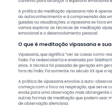
caminho para alcançar o equilíbrio emocional 
A prática da meditação vipassana não é apen
ao autoconhecimento e à compreensão das e
guiadas ou visualizações, a vipassana se foca e
vamos explorar as técnicas de meditação vipa
emocional e o desenvolvimento pessoal.
O que é meditação vipassana e sua
Vipassana, que significa “ver as coisas como r
Índia. Foi redescoberta e ensinada por Siddh
anos. A técnica foi passada de geração em ge
fora da Índia. Foi somente no século XX que a
A prática de vipassana envolve a auto-observa
começa com o foco na respiração, que serve 
evolui para uma observação mais abrangente da
outras formas de meditação que podem usar man
de observação silenciosa.