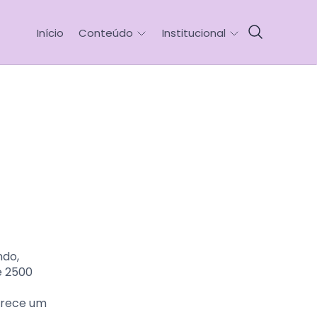
Início
Conteúdo
Institucional
ndo,
e 2500
ferece um