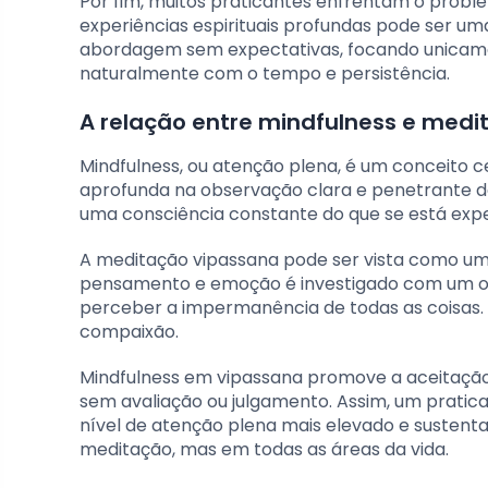
Por fim, muitos praticantes enfrentam o proble
experiências espirituais profundas pode ser um
abordagem sem expectativas, focando unicame
naturalmente com o tempo e persistência.
A relação entre mindfulness e med
Mindfulness, ou atenção plena, é um conceito c
aprofunda na observação clara e penetrante da 
uma consciência constante do que se está ex
A meditação vipassana pode ser vista como uma
pensamento e emoção é investigado com um ol
perceber a impermanência de todas as coisas.
compaixão.
Mindfulness em vipassana promove a aceitação 
sem avaliação ou julgamento. Assim, um prati
nível de atenção plena mais elevado e sustent
meditação, mas em todas as áreas da vida.