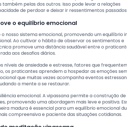
s também pelas dos outros. Isso pode levar a relações
pacidade de perdoar e deixar ir ressentimentos passados
e o equilíbrio emocional
 o nosso sistema emocional, promovendo um equilíbrio i
sional. Ao cultivar o hábito de observar os sentimentos e
écnica promove uma distância saudável entre o praticant
ada aos desafios diários.
s níveis de ansiedade e estresse, fatores que frequent
ando, os praticantes aprendem a hospedar as emoções s
mocional que muitas vezes acompanha eventos estressant
udando a mente a se restaurar.
siliência emocional. A vipassana permite a construção de
ades, promovendo uma abordagem mais leve e positiva. Es
eira madura é essencial para um equilíbrio emocional du
is compreensiva e paciente das situações cotidianas.