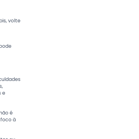
is, volte
 pode
culdades
s,
 e
não é
 foco à