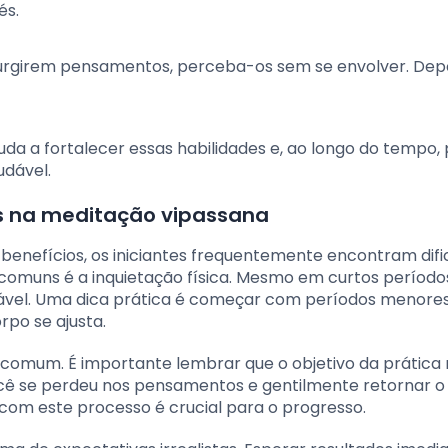
és.
surgirem pensamentos, perceba-os sem se envolver. Depo
da a fortalecer essas habilidades e, ao longo do tempo,
udável.
s na meditação vipassana
enefícios, os iniciantes frequentemente encontram difi
 comuns é a inquietação física. Mesmo em curtos período
vel. Uma dica prática é começar com períodos menores
po se ajusta.
comum. É importante lembrar que o objetivo da prática 
cê se perdeu nos pensamentos e gentilmente retornar o
 com este processo é crucial para o progresso.