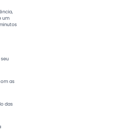
ência,
e um
 minutos
 seu
 com as
do das
a