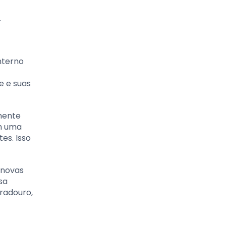
.
nterno
e e suas
emente
em uma
es. Isso
 novas
sa
radouro,