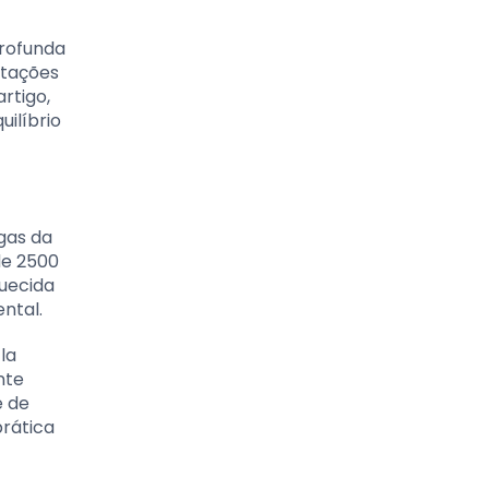
rofunda
itações
rtigo,
ilíbrio
gas da
de 2500
uecida
ntal.
la
nte
e de
prática