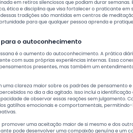
inada em retiros silenciosos que podiam durar semanas. 
a, ética e disciplina que visa fortalecer o praticante em 
s dessas tradições são mantidas em centros de meditaçã
ortunidade para que qualquer pessoa aprenda e pratiqu
a para o autoconhecimento
assana é o aumento do autoconhecimento. A prática diári
nte com suas próprias experiências internas. Essa cone
 e pensamentos presentes, mas também um entendiment
am uma clareza maior sobre os padrões de pensamento e
bidos no dia a dia agitado. Isso inclui a identificação
apacidade de observar essas reações sem julgamento. C
dos gatilhos emocionais e comportamentais, permitindo-
ativas.
de promover uma aceitação maior de si mesmo e dos outro
icante pode desenvolver uma compaixão genuína e um c