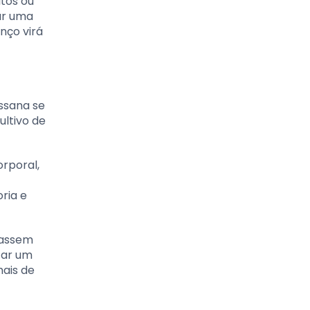
atos ou
ar uma
nço virá
ssana se
ultivo de
rporal,
ria e
passem
tar um
mais de