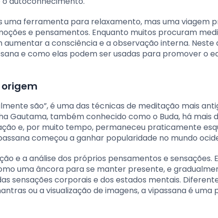
e o autoconhecimento.
as uma ferramenta para relaxamento, mas uma viagem p
moções e pensamentos. Enquanto muitos procuram med
m aumentar a consciência e a observação interna. Neste a
ssana e como elas podem ser usadas para promover o equ
 origem
ealmente são”, é uma das técnicas de meditação mais anti
artha Gautama, também conhecido como o Buda, há mais 
ração e, por muito tempo, permaneceu praticamente esq
 vipassana começou a ganhar popularidade no mundo ocide
ção e a análise dos próprios pensamentos e sensações. E
como uma âncora para se manter presente, e gradualme
s sensações corporais e dos estados mentais. Diferent
tras ou a visualização de imagens, a vipassana é uma 