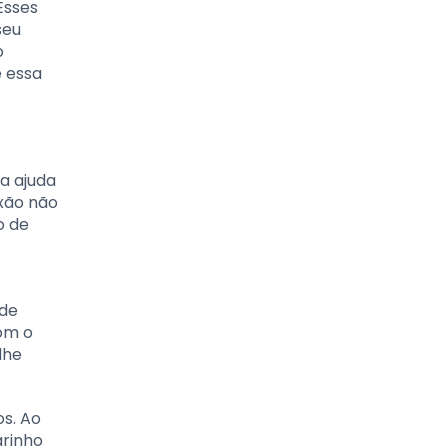
Esses
seu
o
e essa
a ajuda
xão não
o de
 de
om o
lhe
s. Ao
arinho