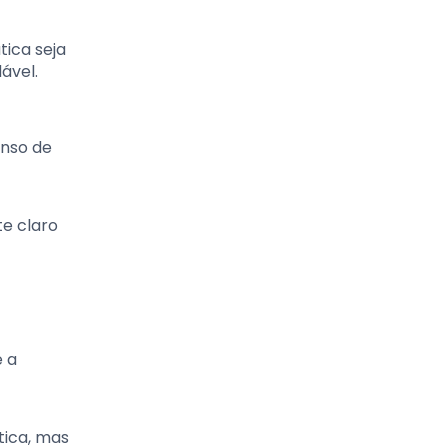
ica seja
ável.
enso de
e claro
ê a
tica, mas