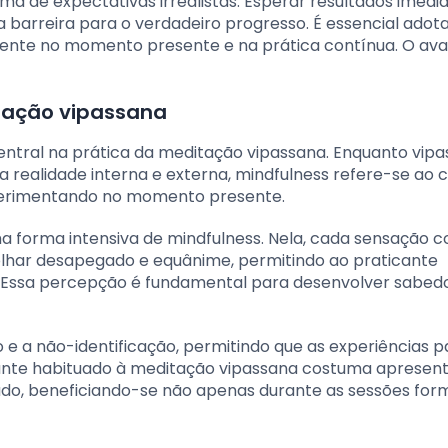
ma de expectativas irrealistas. Esperar resultados imedi
a barreira para o verdadeiro progresso. É essencial adot
nte no momento presente e na prática contínua. O ava
itação vipassana
entral na prática da meditação vipassana. Enquanto vipa
realidade interna e externa, mindfulness refere-se ao c
perimentando no momento presente.
 forma intensiva de mindfulness. Nela, cada sensação co
har desapegado e equânime, permitindo ao praticante
 Essa percepção é fundamental para desenvolver sabedo
e a não-identificação, permitindo que as experiências 
cante habituado à meditação vipassana costuma apresen
ado, beneficiando-se não apenas durante as sessões for