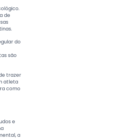
ológico.
a de
rsas
inas.
egular do
tas são
de trazer
m atleta
bra como
udos e
na
mental, a