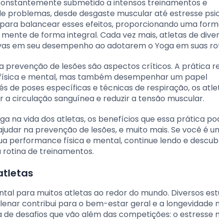
constantemente submetido a intensos treinamentos e
de problemas, desde desgaste muscular até estresse psic
ara balancear esses efeitos, proporcionando uma form
 mente de forma integral. Cada vez mais, atletas de dive
tivas em seu desempenho ao adotarem o Yoga em suas rot
a prevenção de lesões são aspectos críticos. A prática r
 física e mental, mas também desempenhar um papel
 de poses específicas e técnicas de respiração, os atle
r a circulação sanguínea e reduzir a tensão muscular.
a na vida dos atletas, os benefícios que essa prática po
udar na prevenção de lesões, e muito mais. Se você é u
a performance física e mental, continue lendo e descu
rotina de treinamentos.
atletas
al para muitos atletas ao redor do mundo. Diversos est
enar contribui para o bem-estar geral e a longevidade 
ta de desafios que vão além das competições: o estresse 