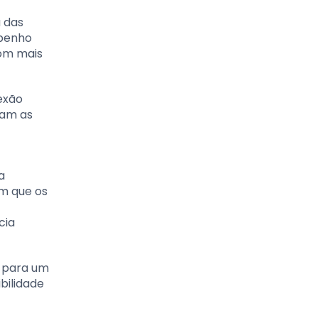
a das
mpenho
com mais
exão
gam as
a
em que os
cia
i para um
bilidade