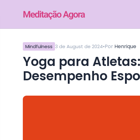
•
Por
Henrique
Mindfulness
3 de August de 2024
Yoga para Atletas: Melhorando o
Desempenho Espor