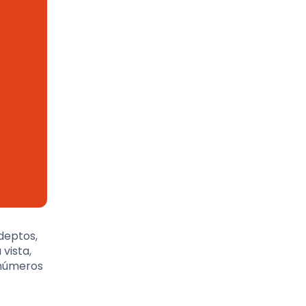
deptos,
vista,
inúmeros