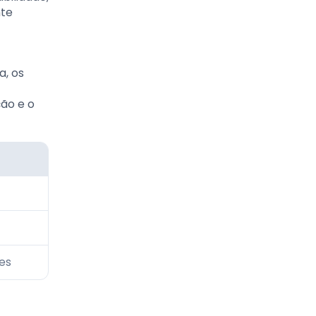
nte
a, os
ção e o
es