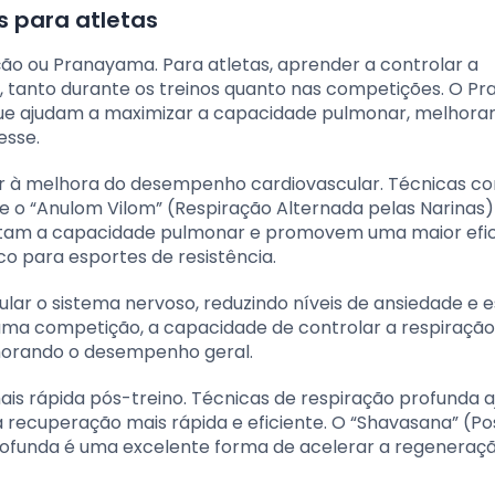
 para atletas
ção ou Pranayama. Para atletas, aprender a controlar a
as, tanto durante os treinos quanto nas competições. O 
que ajudam a maximizar a capacidade pulmonar, melhorar
esse.
ar à melhora do desempenho cardiovascular. Técnicas c
 e o “Anulom Vilom” (Respiração Alternada pelas Narinas)
entam a capacidade pulmonar e promovem uma maior efic
o para esportes de resistência.
lar o sistema nervoso, reduzindo níveis de ansiedade e e
ma competição, a capacidade de controlar a respiraçã
lhorando o desempenho geral.
mais rápida pós-treino. Técnicas de respiração profunda 
recuperação mais rápida e eficiente. O “Shavasana” (Po
funda é uma excelente forma de acelerar a regeneraç