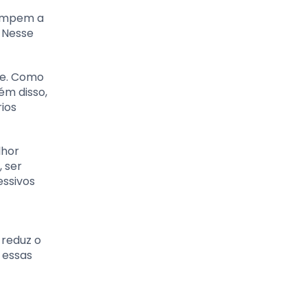
rompem a
 Nesse
de. Como
ém disso,
rios
lhor
 ser
essivos
 reduz o
 essas