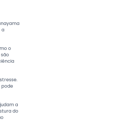
Pranayama
 a
omo o
 são
iência
stresse.
o pode
ajudam a
stura do
ão