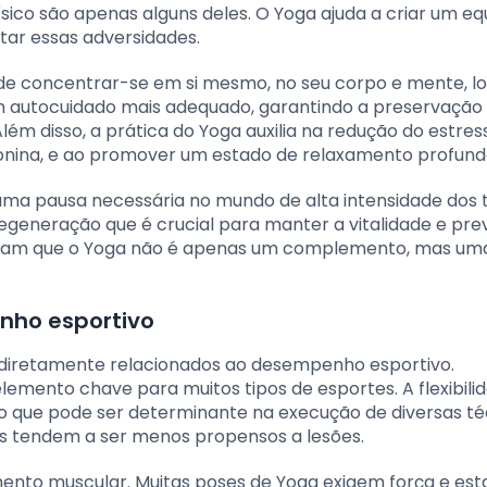
sico são apenas alguns deles. O Yoga ajuda a criar um equ
tar essas adversidades.
de concentrar-se em si mesmo, no seu corpo e mente, l
um autocuidado mais adequado, garantindo a preservação
lém disso, a prática do Yoga auxilia na redução do estres
onina, e ao promover um estado de relaxamento profund
ma pausa necessária no mundo de alta intensidade dos t
generação que é crucial para manter a vitalidade e prev
relatam que o Yoga não é apenas um complemento, mas um
nho esportivo
s diretamente relacionados ao desempenho esportivo.
elemento chave para muitos tipos de esportes. A flexibili
 que pode ser determinante na execução de diversas té
os tendem a ser menos propensos a lesões.
imento muscular. Muitas poses de Yoga exigem força e esta