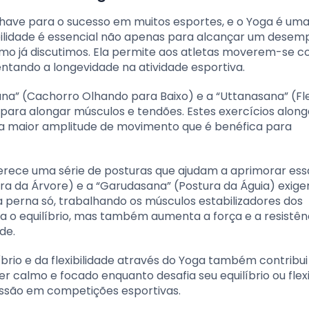
 chave para o sucesso em muitos esportes, e o Yoga é um
ibilidade é essencial não apenas para alcançar um dese
o já discutimos. Ela permite aos atletas moverem-se 
entando a longevidade na atividade esportiva.
a” (Cachorro Olhando para Baixo) e a “Uttanasana” (Fl
 para alongar músculos e tendões. Estes exercícios alon
a maior amplitude de movimento que é benéfica para
 oferece uma série de posturas que ajudam a aprimorar ess
ura da Árvore) e a “Garudasana” (Postura da Águia) exig
perna só, trabalhando os músculos estabilizadores dos
ora o equilíbrio, mas também aumenta a força e a resistên
de.
íbrio e da flexibilidade através do Yoga também contribu
 calmo e focado enquanto desafia seu equilíbrio ou flexi
ressão em competições esportivas.