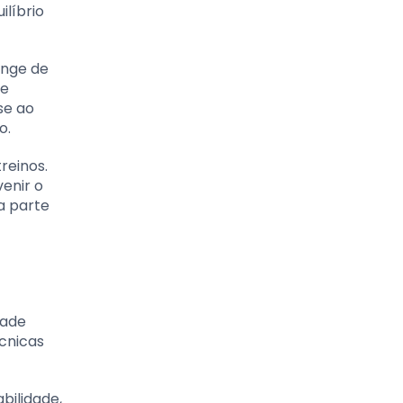
ilíbrio
onge de
 e
se ao
o.
reinos.
enir o
a parte
dade
cnicas
bilidade,