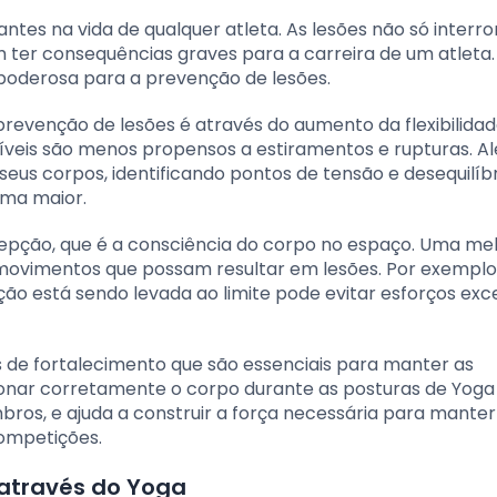
ntes na vida de qualquer atleta. As lesões não só inter
ter consequências graves para a carreira de um atleta.
oderosa para a prevenção de lesões.
prevenção de lesões é através do aumento da flexibilida
veis são menos propensos a estiramentos e rupturas. Al
seus corpos, identificando pontos de tensão e desequilíb
ma maior.
pção, que é a consciência do corpo no espaço. Uma me
 movimentos que possam resultar em lesões. Por exemplo,
ão está sendo levada ao limite pode evitar esforços exc
os de fortalecimento que são essenciais para manter as
onar corretamente o corpo durante as posturas de Yoga
mbros, e ajuda a construir a força necessária para manter
competições.
o através do Yoga