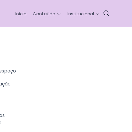
Início
Conteúdo
Institucional
 espaço
ação.
as
o