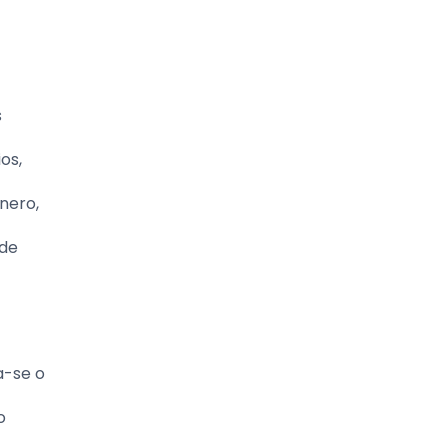
s
os,
nero,
 de
a-se o
o